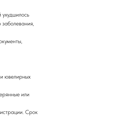
й ухудшилось
о заболевания,
окументы,
 и ювелирных
терянные или
истрации. Срок