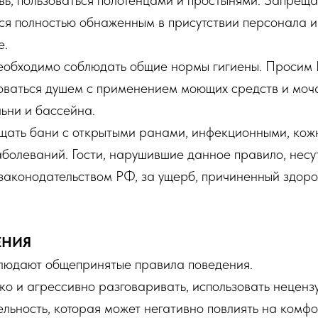
увь, пользоваться полотенцами и простынями. Запреща
ся полностью обнаженным в присутствии персонала и
е.
необходимо соблюдать общие нормы гигиены. Просим 
зоваться душем с применением моющих средств и моч
ьни и бассейна.
щать бани с открытыми ранами, инфекционными, кож
болеваний. Гости, нарушившие данное правило, несут
законодательством РФ, за ущерб, причиненный здоро
ЕНИЯ
блюдают общепринятые правила поведения.
о и агрессивно разговаривать, использовать нецензу
ельность, которая может негативно повлиять на ком