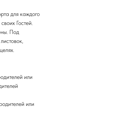
орта для каждого
своих Гостей.
ены. Под
листовок,
целях.
родителей или
дителей
 родителей или