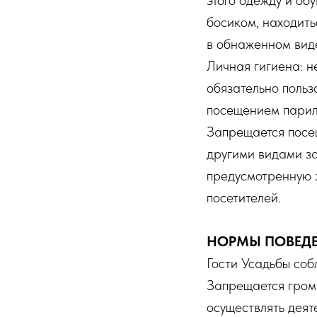
этого одежду и об
босиком, находить
в обнаженном вид
Личная гигиена: 
обязательно поль
посещением парил
Запрещается посе
другими видами за
предусмотренную 
посетителей.
НОРМЫ ПОВЕД
Гости Усадьбы со
Запрещается громк
осуществлять деят