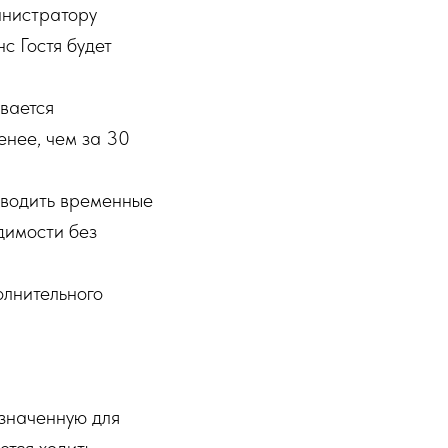
инистратору
с Гостя будет
вается
енее, чем за 30
вводить временные
димости без
лнительного
азначенную для