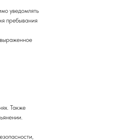
имо уведомлять
емя пребывания
о выраженное
нях. Также
ьянении.
езопасности,