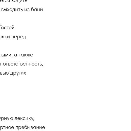
ется ходить
 выходить из бани
Гостей
алки перед
ными, а также
 ответственность,
вью других
рную лексику,
фортное пребывание