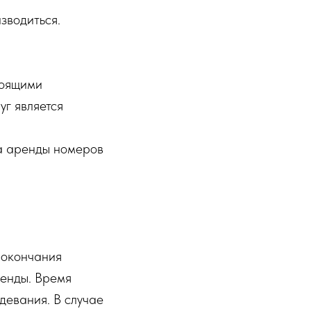
зводиться.
тоящими
г является
та аренды номеров
 окончания
ренды. Время
девания. В случае