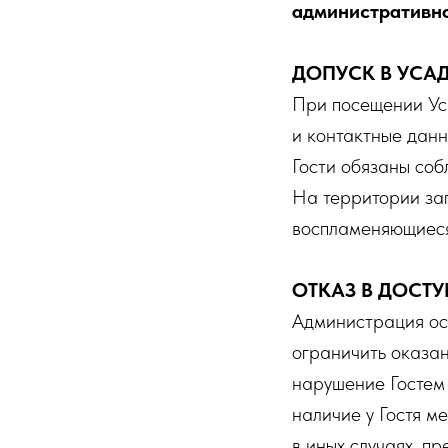
административно
ДОПУСК В УСА
При посещении Ус
и контактные данн
Гости обязаны соб
На территории зап
воспламеняющиеся
ОТКАЗ В ДОСТ
Администрация ост
ограничить оказан
нарушение Гостем
наличие у Гостя м
в иных случаях, 